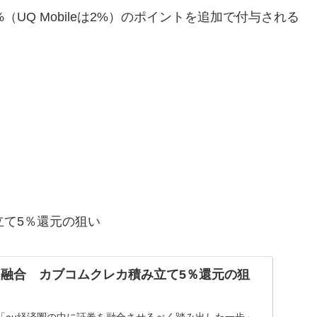
（UQ Mobileは2%）のポイントを追加で付与される
立て5％還元の狙い
を融合 カブコムクレカ積み立て5％還元の狙