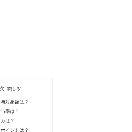
次
付与対象額は？
付与率は？
レカは？
るポイントは？