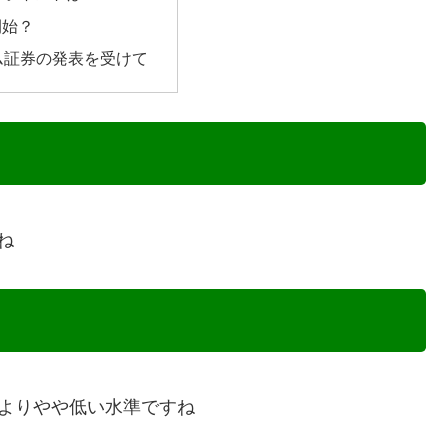
開始？
ム証券の発表を受けて
ね
券よりやや低い水準ですね