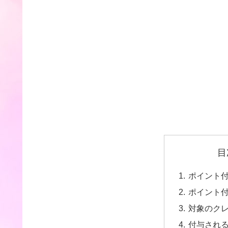
目
ポイント
ポイント
対象のク
付与され