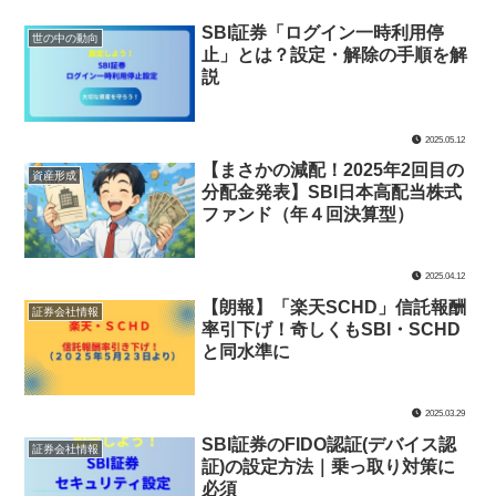
SBI証券「ログイン一時利用停
世の中の動向
止」とは？設定・解除の手順を解
説
2025.05.12
【まさかの減配！2025年2回目の
資産形成
分配金発表】SBI日本高配当株式
ファンド（年４回決算型）
2025.04.12
【朗報】「楽天SCHD」信託報酬
証券会社情報
率引下げ！奇しくもSBI・SCHD
と同水準に
2025.03.29
SBI証券のFIDO認証(デバイス認
証券会社情報
証)の設定方法｜乗っ取り対策に
必須