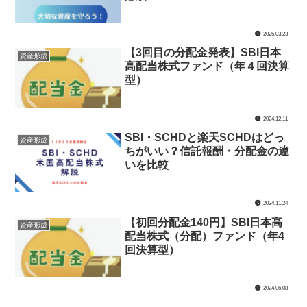
2025.03.23
【3回目の分配金発表】SBI日本
資産形成
高配当株式ファンド（年４回決算
型）
2024.12.11
SBI・SCHDと楽天SCHDはどっ
資産形成
ちがいい？信託報酬・分配金の違
いを比較
2024.11.24
【初回分配金140円】SBI日本高
資産形成
配当株式（分配）ファンド（年4
回決算型）
2024.06.08