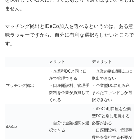
ません。
マッチング拠出とiDeCo加入を選べるというのは、ある意
味ラッキーですから、自分に有利な選択をしたいところで
す。
メリット
デメリット
・企業型DCと同じ口
・企業の拠出額以上に
座で管理できる
拠出できない
マッチング拠出
・口座開設料、管理手
・企業型DCに組み込
数料を企業が負担して
まれたファンドしか選
くれる
択できない
・iDeCo用口座を企業
型DCと別に用意する
・自分で金融機関を選
必要がある
iDeCo
択できる
・口座開設料、管理手
数料を負担する必要が