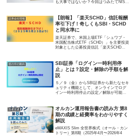
も大事ではないか？今回はつみたてNISA
の対象本数にしポットを当ててみました
【朗報】「楽天SCHD」信託報酬
証券会社情報
率引下げ！奇しくもSBI・SCHD
と同水準に
楽天証券で、米国上場ETF「シュワブ・
米国配当株式ETF（SCHD）」を主要投資
対象とした公募投資信託「楽天SCHD」
の販売が2024年9月27日より開始されま
した。この投資信託の特徴をまとめると
下記となります。① 米国の高配当銘柄で
SBI証券「ログイン一時利用停
世の中の動向
構成、...
止」とは？設定・解除の手順を解
説
５／９（金）からSBI証券から新たなセキ
ュリティ機能として、オンラインでログ
イン一時利用停止の設定／解除が可能に
なりました。今回はその設定・解除方法
を実施して、実際にログインできなくな
るのか？確認しましたので記事にしま
オルカン運用報告書の読み方 第8
資産形成
す。
期の成績と経費率をわかりやすく
解説
eMAXIS Slim 全世界株式（オール・カン
トリー）第8期（2025年4月〜2026年4