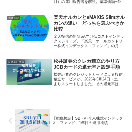
月）の運用報告書を解説。基準価額+48%
の上昇要因、1万口あたり費用26円の低コ
スト構造、純資産11兆円超の実態をまと
めました
楽天オルカンとeMAXIS Slimオル
資産形成
カンの違い どっちを選ぶべきか
比較
楽天投信の新NISA向け低コストインデッ
クスシリーズ、「楽天・オールカントリ
ー株式インデックス・ファンド」の月次
レポートが公開。レポートでは、ファン
ドの基本情報、ベンチマーク、費用比較
などが詳述。楽天オルカンは新興国への
松井証券のクレカ積立のやり方
証券会社情報
投資が主にETFで、信託報酬は最安値だ
JCBカードの還元率と設定手順
が、ETF運用の分で実質コスト上昇の可
能性がある
松井証券のクレジットカードによる投信
積立サービスが、2025年5月24日（土）
よりスタートしました。その還元率はカ
ードの種類と決済金額によって異なりま
す。本記事では、 松井証券 × JCBカード
の特徴 ノーマルとゴールドの付与ポイン
ト数の比...
【徹底検証】SBI･V･全米株式インデック
ス・ファンド 1年目の運用成績