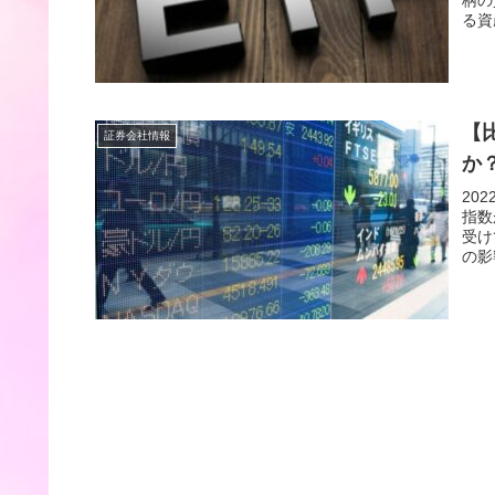
柄の
る資
【
証券会社情報
か
20
指数
受け
の影