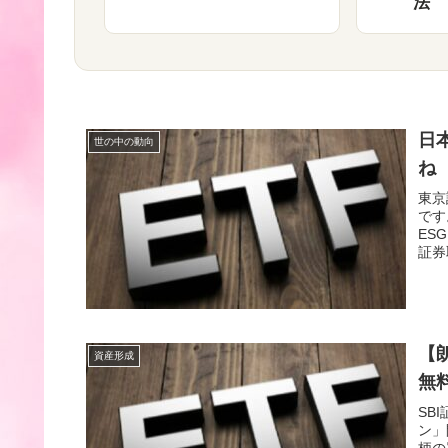
法
日
世の中の動向
ね
東京
です
ES
証券
【
資産形成
無
SB
ン」