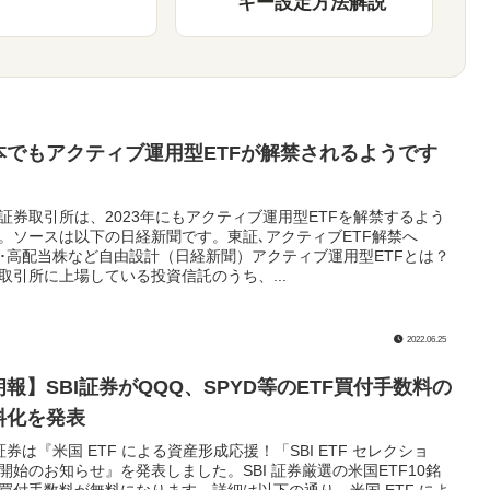
キー設定方法解説
本でもアクティブ運用型ETFが解禁されるようです
証券取引所は、2023年にもアクティブ運用型ETFを解禁するよう
。ソースは以下の日経新聞です。東証､アクティブETF解禁へ
G･高配当株など自由設計（日経新聞）アクティブ運用型ETFとは？
取引所に上場している投資信託のうち、...
2022.06.25
朗報】SBI証券がQQQ、SPYD等のETF買付手数料の
料化を発表
I証券は『米国 ETF による資産形成応援！「SBI ETF セレクショ
開始のお知らせ』を発表しました。SBI 証券厳選の米国ETF10銘