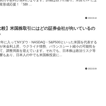
買付手数料が無料になります。詳細は以下の通り。米国 ETF によ
産形成応援！「SBI ...
2022.03.18
比較】米国株取引にはどの証券会社が向いているの
？
22年に入ってNYダウ・NASDAQ・S&P500といった米国を代表する
が米金利上昇、ウクライナ情勢、バランスシート縮小の可能性を
て、調整局面を迎えています。それでも、日本株は政治リスク等
響もあり、日本人の中でも米国株投資に...
2022.03.08