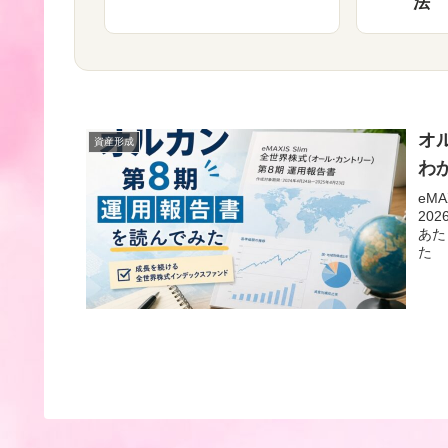
法
オ
資産形成
わ
eM
20
あた
た